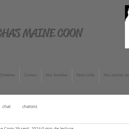
CHAS MAINE COON
Chatterie
Contact
Nos femelles
Notre mâle
Nos pachas ne
chat
chatons
ne Coon
29 sept. 2024
0 min de lecture