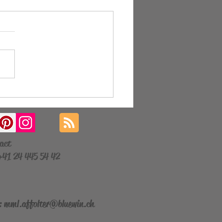
a Des Trois Pachas
act
 +41 24 445 54 42
:
mml.affolter@bluewin.ch