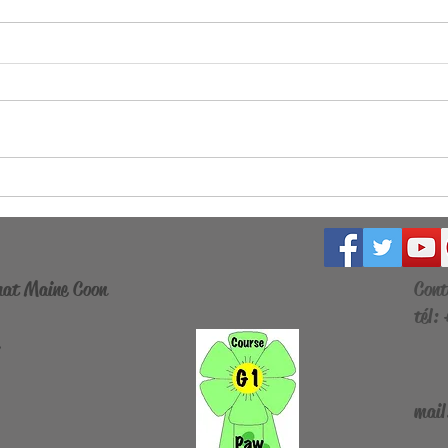
Nous n'avons plus de
chatons disponibles
Nos chatons ont tous trouvé
une famille. Nous n'avons plus
de chatons disponibles
Zeld
chat Maine Coon
Cont
tél:
mail