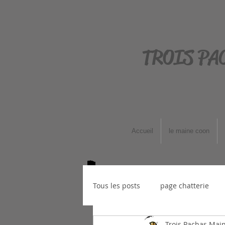
TROIS PA
Accueil
le maine coon
Tous les posts
page chatterie
Trois Pachas Mai