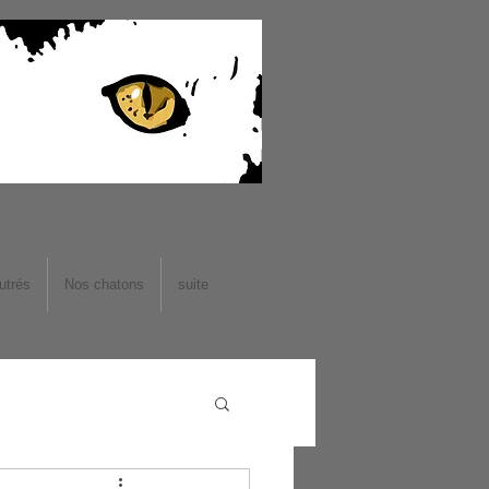
utrés
Nos chatons
suite