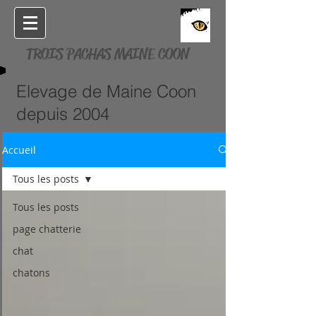
TROIS PACHAS MAINE COON
Elevage de Maine Coon
depuis 2004
Accueil
Tous les posts
Tous les posts
page chatterie
chat
chatons